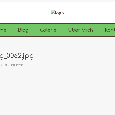
me
Blog
Galerie
Über Mich
Kon
g_0062.jpg
29. DEZEMBER 2016