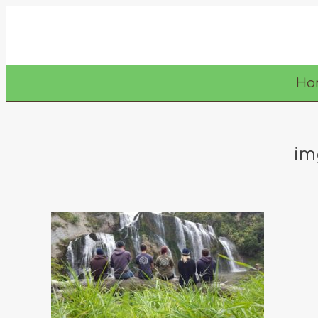
Ho
im