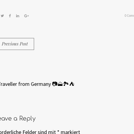
0 Com
Previous Post
Traveller from Germany 📷🗻🏞⛺️
eave a Reply
orderliche Felder sind mit
*
markiert