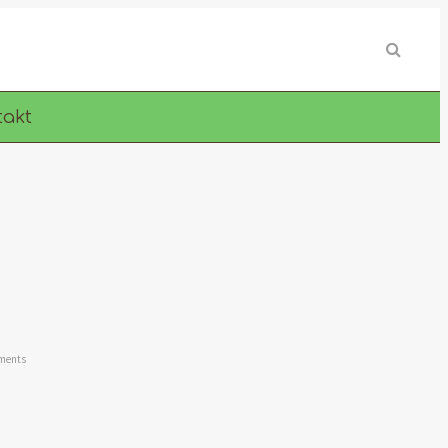
takt
ments