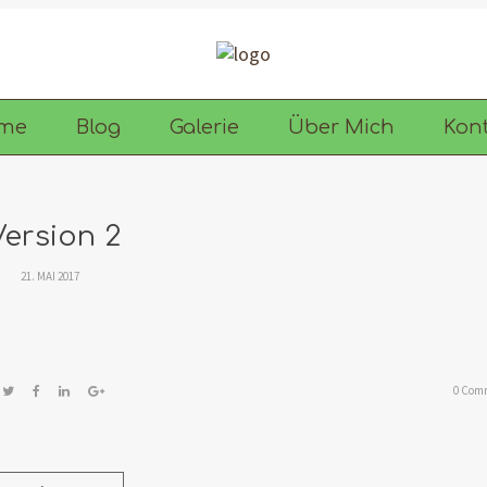
me
Blog
Galerie
Über Mich
Kon
Version 2
21. MAI 2017
0 Com