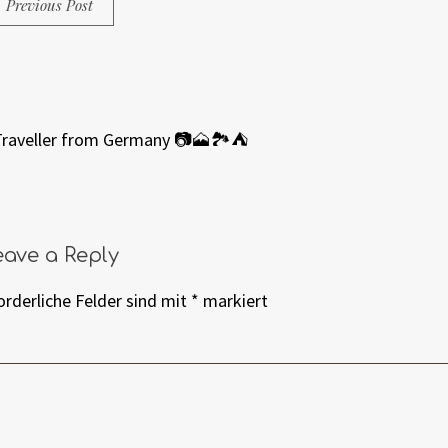
Previous Post
Traveller from Germany 📷🗻🏞⛺️
eave a Reply
orderliche Felder sind mit
*
markiert