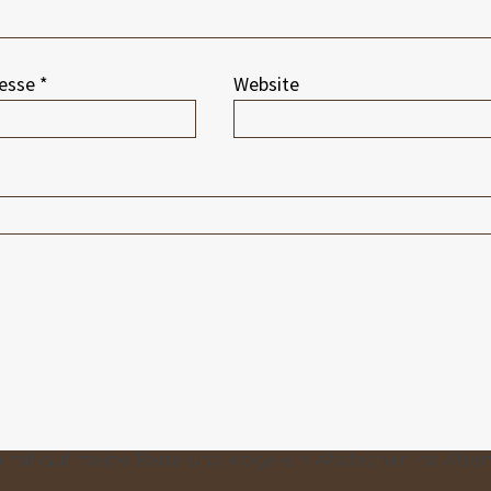
resse
*
Website
mit auf meine Reise und wage ein Abstecher ins Aben