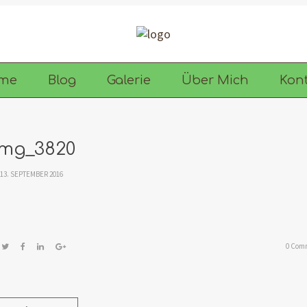
me
Blog
Galerie
Über Mich
Kon
img_3820
13. SEPTEMBER 2016
0 Com