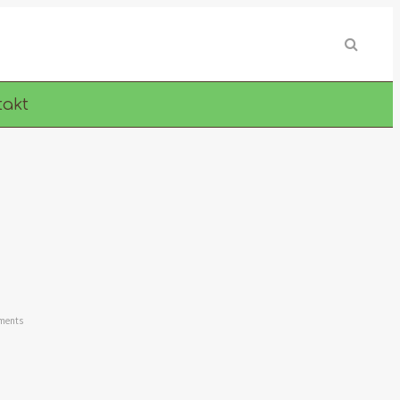
takt
ments