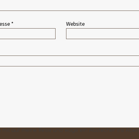
resse
*
Website
mit auf meine Reise und wage ein Abstecher ins Aben