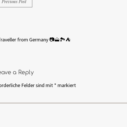
Previous Post
Traveller from Germany 📷🗻🏞⛺️
eave a Reply
orderliche Felder sind mit
*
markiert